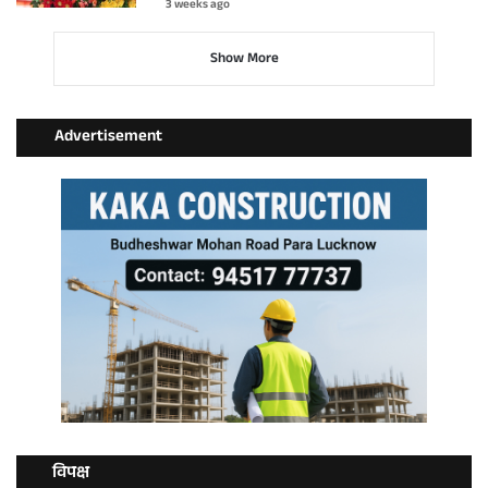
3 weeks ago
Show More
Advertisement
विपक्ष