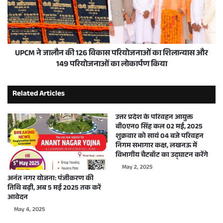
UPCM ने जालौन की 126 विकास परियोजनाओं का शिलान्यास और
149 परियोजनाओं का लोकार्पण किया
Related Articles
उत्तर प्रदेश के परिवहन आयुक्त
बी0एन0 सिंह कल 02 मई, 2025
शुक्रवार को सायं 04 बजे परिवहन
निगम सभागार कक्ष, लखनऊ में
विभागीय चैटबॉट का उद्घाटन करेंगे
May 2, 2025
अनंत नगर योजना: पंजीकरण की
तिथि बढ़ी, अब 5 मई 2025 तक करें
आवेदन
May 4, 2025