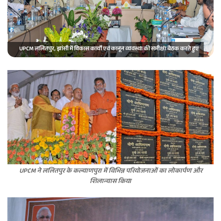
e
m
a
i
UPCM ललितपुर, झांसी में विकास कार्यों एवं कानून व्यवस्था की समीक्षा बैठक करते हुए
l
UPCM ने ललितपुर के कल्याणपुरा में विभिन्न परियोजनाओं का लोकार्पण और
शिलान्यास किया