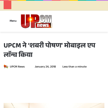
Se
Menu
UPCM ने ‘शबरी पोषण’ मोबाइल एप
लाॅन्च किया
UPCM News
S
January 24, 2018
Less than a minute
e
n
d
a
n
e
m