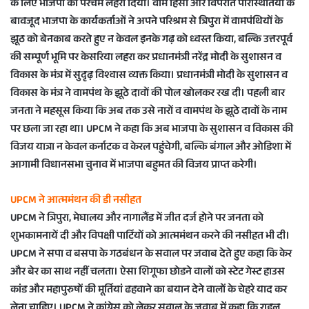
के लिए भाजपा का परचम लहरा दिया। वाम हिंसा और विपरीत परिस्थितियों के
बावजूद भाजपा के कार्यकर्ताओं ने अपने परिश्रम से त्रिपुरा में वामपंथियों के
झूठ को बेनकाब करते हुए न केवल इनके गढ़ को ध्वस्त किया, बल्कि उत्तरपूर्व
की सम्पूर्ण भूमि पर केसरिया लहरा कर प्रधानमंत्री नरेंद्र मोदी के सुशासन व
विकास के मंत्र में सुदृढ़ विश्वास व्यक्त किया। प्रधानमंत्री मोदी के सुशासन व
विकास के मंत्र ने वामपंथ के झूठे दावों की पोल खोलकर रख दी। पहली बार
जनता ने महसूस किया कि अब तक उसे नारों व वामपंथ के झूठे दावों के नाम
पर छला जा रहा था। UPCM ने कहा कि अब भाजपा के सुशासन व विकास की
विजय यात्रा न केवल कर्नाटक व केरल पहुंचेगी, बल्कि बंगाल और ओडिशा में
आगामी विधानसभा चुनाव में भाजपा बहुमत की विजय प्राप्त करेगी।
UPCM ने आत्ममंथन की डी नसीहत
UPCM ने त्रिपुरा, मेघालय और नागालैंड में जीत दर्ज होने पर जनता को
शुभकामनायें दी और विपक्षी पार्टियों को आत्ममंथन करने की नसीहत भी दी।
UPCM ने सपा व बसपा के गठबंधन के सवाल पर जवाब देते हुए कहा कि केर
और बेर का साथ नहीं चलता। ऐसा शिगूफा छोडने वालों को स्टेट गेस्ट हाउस
कांड और महापुरुषों की मूर्तियां ढहवाने का बयान देने वालों के चेहरे याद कर
लेना चाहिए। UPCM ने कांग्रेस को लेकर सवाल के जवाब में कहा कि राहुल