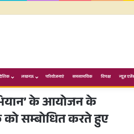
ादेशिक
लखनऊ
परियोजनाएं
समसामयिक
विपक्ष
न्यूज़ एजें
भियान’ के आयोजन के
ठक को सम्बोधित करते हुए