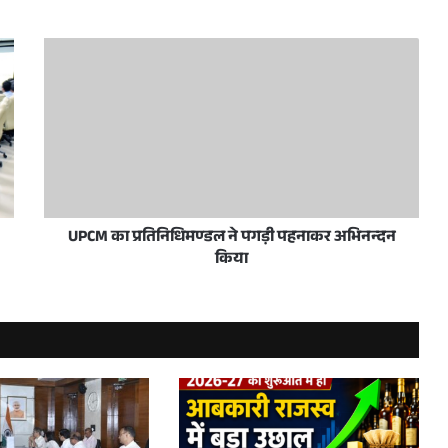
 करें सुनिश्चित : एस.पी. गोयल
े हासिल किया संयुक्त राष्ट्र का छठवां सतत विकास लक्ष्य
UPCM का प्रतिनिधिमण्डल ने पगड़ी पहनाकर अभिनन्दन
किया
पुल दे रहे हैं गति
्पकालिक कौशल प्रशिक्षण के लिए मंजूर किए 50 करोड़ रुपये