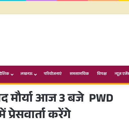
ादेशिक
लखनऊ
परियोजनाएं
समसामयिक
विपक्ष
न्यूज़ एजें
द मौर्या आज 3 बजे PWD
प्रेसवार्ता करेंगे